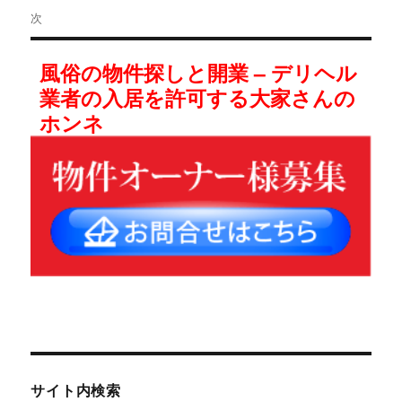
投
次
稿
次
風俗の物件探しと開業 – デリヘル
の
ナ
業者の入居を許可する大家さんの
投
ビ
ホンネ
稿:
ゲ
ー
シ
ョ
ン
サイト内検索