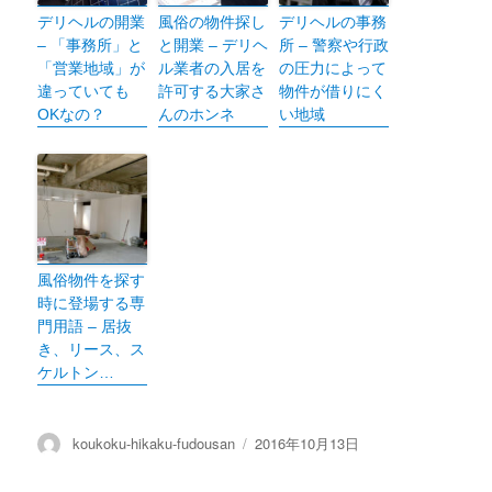
デリヘルの開業
風俗の物件探し
デリヘルの事務
– 「事務所」と
と開業 – デリヘ
所 – 警察や行政
「営業地域」が
ル業者の入居を
の圧力によって
違っていても
許可する大家さ
物件が借りにく
OKなの？
んのホンネ
い地域
風俗物件を探す
時に登場する専
門用語 – 居抜
き、リース、ス
ケルトン…
投
koukoku-hikaku-fudousan
投
2016年10月13日
稿
稿
者
日: