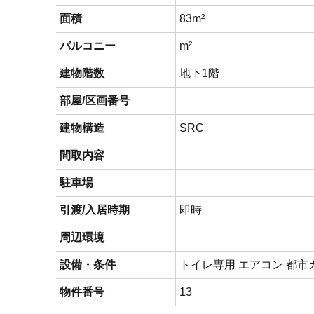
面積
83m²
バルコニー
m²
建物階数
地下1階
部屋/区画番号
建物構造
SRC
間取内容
駐車場
引渡/入居時期
即時
周辺環境
設備・条件
トイレ専用 エアコン 都市
物件番号
13