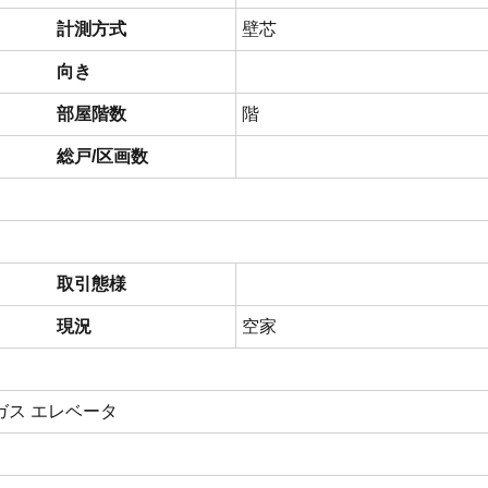
計測方式
壁芯
向き
部屋階数
階
総戸/区画数
取引態様
現況
空家
ガス エレベータ