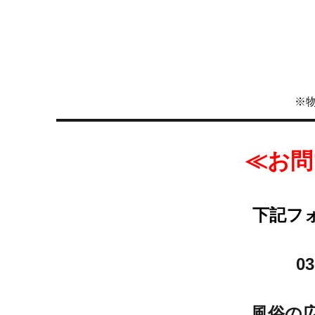
※
≪お問
下記フ
03
風俗の広