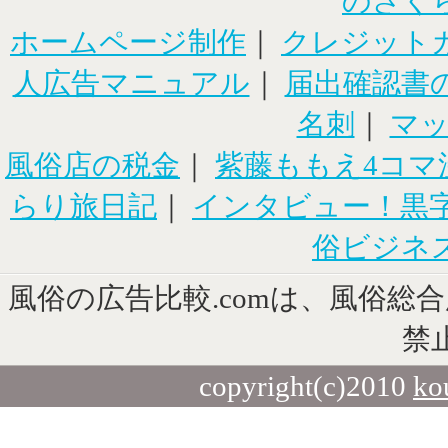
のさく
ホームページ制作
｜
クレジット
人広告マニュアル
｜
届出確認書
名刺
｜
マ
風俗店の税金
｜
紫藤ももえ4コマ
らり旅日記
｜
インタビュー！黒
俗ビジネ
風俗の広告比較.comは、風俗総
禁
copyright(c)2010
ko