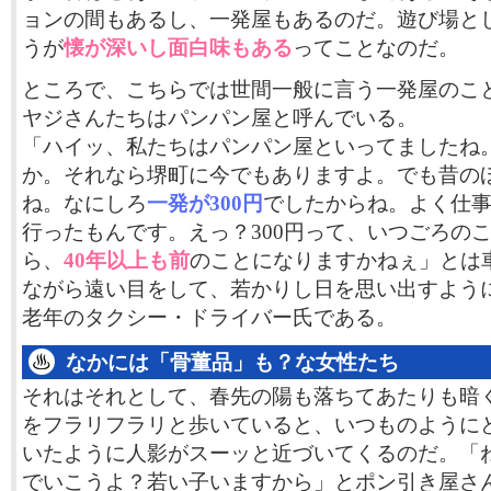
ョンの間もあるし、一発屋もあるのだ。遊び場と
うが
懐が深いし面白味もある
ってことなのだ。
ところで、こちらでは世間一般に言う一発屋のこ
ヤジさんたちはパンパン屋と呼んでいる。
「ハイッ、私たちはパンパン屋といってましたね
か。それなら堺町に今でもありますよ。でも昔の
ね。なにしろ
一発が300円
でしたからね。よく仕
行ったもんです。えっ？300円って、いつごろの
ら、
40年以上も前
のことになりますかねぇ」とは
ながら遠い目をして、若かりし日を思い出すよう
老年のタクシー・ドライバー氏である。
なかには「骨董品」も？な女性たち
それはそれとして、春先の陽も落ちてあたりも暗
をフラリフラリと歩いていると、いつものように
いたように人影がスーッと近づいてくるのだ。「
でいこうよ？若い子いますから」とポン引き屋さ