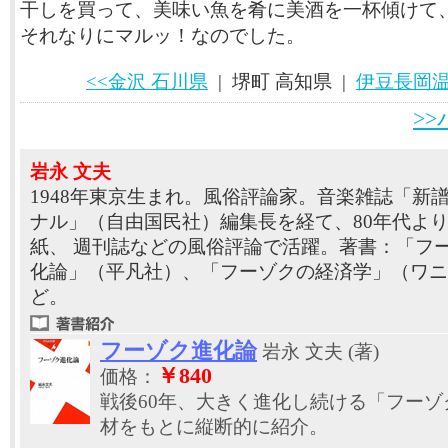
干しを買って、美味い魚を肴に美酒を一杯傾けて
それなりにマルッ！なのでした。
<<金沢 石川県
| 堺町 高知県 |
伊豆長岡温
>
岩永 文夫
1948年東京生まれ。風俗評論家。音楽雑誌「新
ナル」（自由国民社）編集長を経て、80年代よ
紙、 週刊誌などの風俗評論で活躍。著書：「フ
化論」（平凡社）、「フーゾクの経済学」（ワニ
ど。
フーゾク進化論
岩永 文夫 (著)
￥840
価格：
戦後60年、大きく進化し続ける「フー
材をもとに縦断的に紹介。