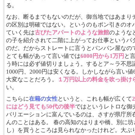
る。
なお、断るまでもないのだが、御当地ではあまり
の区別は明確ではない。というのもポン引きのオ
ていく先は
古びたアパートのような旅館
のような
の子を紹介されて二階に上がってお仕事というパ
のだ。だからストレートに言うとパンパン屋なの
とても幅があって言い値では
6000円から1万円
と
う時には必ず値切りましょう。するとア～ラ不思
1000円、2000円は安くなる。しかしながら言い値6
大変なことだろう。
１万円以上の料金を吹っ掛け
い。
こちらに
在籍の女性
というと、これも幅が広くて
にはどう見ても50代の後半
ではというレトロな御
バリエーションに富んでいるのは、さすが県庁所
んのことはある。 春の高知のはりまや橋、別に坊
し）を買うところは見られなかったけれど。大ぶ