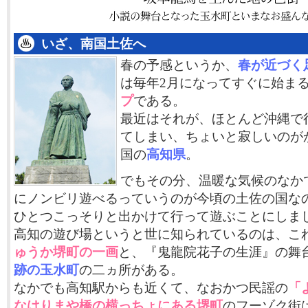
いざ、南国土佐へ
春の予感というか、
春が近づく
は毎年2月になってすぐに始ま
プ
である。
最近はそれが、ほとんど沖縄で
てしまい、ちょいと寂しいのが
国の
高知県
。
でもその分、温暖な気候のなか
にノンビリ遊べるっていうのが今頃の土佐の国な
ひとつこっそりと出かけて行って遊ぶことにしま
高知の遊び場というと世に知られているのは、こ
ゅうか堺町の一画
と、『鬼龍院花子の生涯』の舞
跡の玉水町
の二ヵ所がある。
なかでも高知駅からも近くて、なおかつ民謡の
「
なはりまや橋の横っちょにある堺町
のフーゾク街