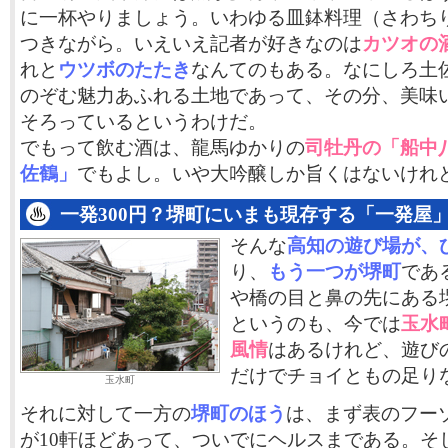
に一杯やりましょう。いわゆる皿鉢料理（さわち
つきながら。いえいえ記者が好きなのは
カツオの
れと
ウツボのたたき
なんてのもある。なにしろ土
のぞむ魅力あふれる土地であって、その分、美味
そろっているというわけだ。
でもって飲む酒は、龍馬ゆかりの
司牡丹の「船中
佐鶴」
でもよし。いや大吟醸しか旨くはないけれ
一発300円？堺町にいまも現存する「一発屋
そんな
高知の遊び場が、
り、
もう一つが堺町
であ
や橋の目と鼻の先にある
というのも、今では
玉水
風情
はあるけれど、遊び
だけでチョイともの足り
玉水町
それに対して一方の
堺町のほう
は、まず表のフー
が10軒ほどあって、ついでにヘルスまである。そ