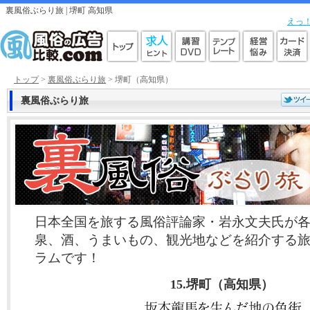
裏風俗ぶらり旅 | 堺町 高知県
えっ
トップ
>
裏風俗ぶらり旅
> 堺町（高知県）
裏風俗ぶらり旅
日本全国を旅する風俗評論家・岩永文夫氏が
泉、酒、うまいもの、観光地などを紹介する
ラムです！
15.堺町（高知県）