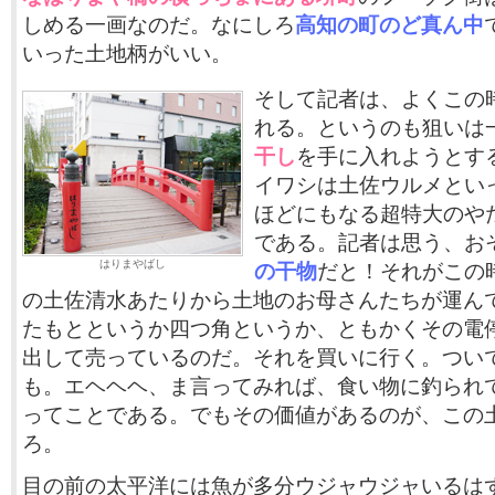
しめる一画なのだ。なにしろ
高知の町のど真ん中
いった土地柄がいい。
そして記者は、よくこの
れる。というのも狙いは
干し
を手に入れようとす
イワシは土佐ウルメといっ
ほどにもなる超特大のや
である。記者は思う、お
はりまやばし
の干物
だと！それがこの
の土佐清水あたりから土地のお母さんたちが運ん
たもとというか四つ角というか、ともかくその電
出して売っているのだ。それを買いに行く。つい
も。エヘヘヘ、ま言ってみれば、食い物に釣られ
ってことである。でもその価値があるのが、この
ろ。
目の前の太平洋には魚が多分ウジャウジャいるは