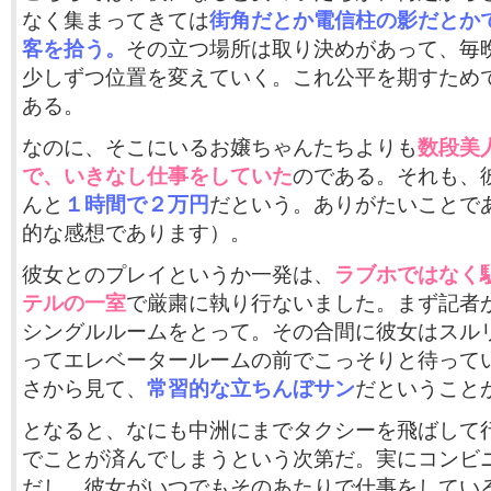
なく集まってきては
街角だとか電信柱の影だとか
客を拾う。
その立つ場所は取り決めがあって、毎
少しずつ位置を変えていく。これ公平を期すため
ある。
なのに、そこにいるお嬢ちゃんたちよりも
数段美
で、いきなし仕事をしていた
のである。それも、
んと
１時間で２万円
だという。ありがたいことで
的な感想であります）。
彼女とのプレイというか一発は、
ラブホではなく
テルの一室
で厳粛に執り行ないました。まず記者
シングルルームをとって。その合間に彼女はスル
ってエレベータールームの前でこっそりと待って
さから見て、
常習的な立ちんぼサン
だということ
となると、なにも中洲にまでタクシーを飛ばして
でことが済んでしまうという次第だ。実にコンビ
だし、彼女がいつでもそのあたりで仕事をしてい