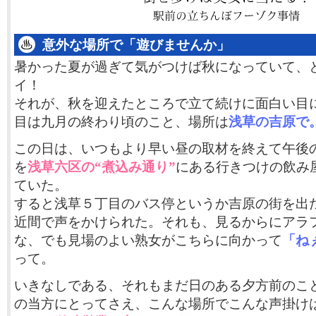
意外な場所で「遊びませんか」
暑かった夏が過ぎて気がつけば秋になっていて、
イ！
それが、秋を迎えたところで立て続けに面白い目
目は九月の終わり頃のこと、場所は
浅草の吉原で
この日は、いつもより早い昼の取材を終えて午後
を
浅草六区の“煮込み通り”
にある行きつけの飲み
ていた。
すると浅草５丁目のバス停というか吉原の街を出
近間で声をかけられた。それも、見るからにアラ
な、でも見場のよい熟女がこちらに向かって
「ね
って。
いきなしである、それもまだ日のある夕方前のこ
の当方にとってさえ、こんな場所でこんな声掛け