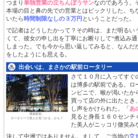
つまり
単独営業の立ちんぼうサン
なのであろう。
本場の目と鼻の先での営業とはビックリした。ち
いたら
時間制限なしの３万円
ということだった。
で記者はどうしたかって？その時は、まだ明るい
くて、彼女の申し出を丁寧にお断りして“煮込み通
しまった。でも今から思い返してみると、なんだ
をしたようにも思える。
出会いは、まさかの駅前ロータリー
さて１０月に入ってすぐ
は博多の駅前である。ロ
ンビニで、喉が渇いたか
買って店の外に出たとき
し声をかけられた。
「あ
博多駅前。
見ると身長１６０センチ
ロータリーで美人が見つかる…かも？
た美人がニッコリ微笑み
決して中洲ではありません。まして、ご当地の
立