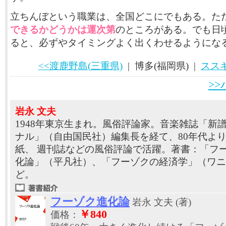
立ちんぼという職業は、全国どこにでもある。た
できるかどうかは運次第
のところがある。でも日
ると、必ずやタイミングよく出くわせるようにな
<<渡鹿野島(三重県)
| 博多(福岡県) |
ススキ
>
岩永 文夫
1948年東京生まれ。風俗評論家。音楽雑誌「新
ナル」（自由国民社）編集長を経て、80年代よ
紙、 週刊誌などの風俗評論で活躍。著書：「フ
化論」（平凡社）、「フーゾクの経済学」（ワニ
ど。
フーゾク進化論
岩永 文夫 (著)
￥840
価格：