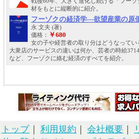
戦後60年、大きく進化し続ける「フー
材をもとに縦断的に紹介。
フーゾクの経済学―欲望産業の原
永 文夫 (著)
￥680
価格：
女の子や経営者の取り分はどうなってい
大衆店のサービスの違いは何か、芸者の時給371
など、フーゾクに絡む経済のすべてを紹介。
トップ
｜
利用規約
｜
会社概要
｜