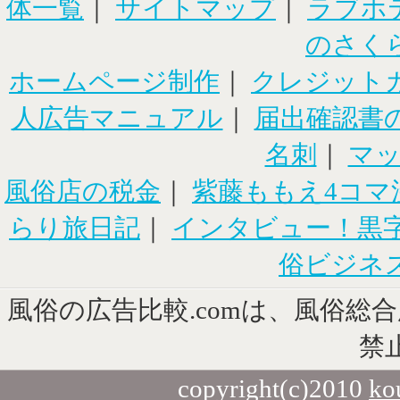
体一覧
｜
サイトマップ
｜
ラブホ
のさく
ホームページ制作
｜
クレジット
人広告マニュアル
｜
届出確認書
名刺
｜
マ
風俗店の税金
｜
紫藤ももえ4コマ
らり旅日記
｜
インタビュー！黒
俗ビジネ
風俗の広告比較.comは、風俗総
禁
copyright(c)2010
ko