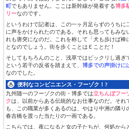
町
でもありません。ここは新幹線が発着する
博多
リー
なのです。
というわけで記者は、この一ヶ月足らずのうちに
に声をかけられたのである。それも思ってもみな
れも唐突になのだ。これを称して「犬も歩けば棒
となのでしょう。街を歩くことはＥことだ！
そしてもちろんのこと、浅草ではビックリし過ぎ
という若干の反省を踏まえて、
博多での声掛けに
なのでした。
便利なコンビニエンス・フーゾク！?
九州随一のフーゾクの街・博多では
立ちんぼフー
ク
は、以前からある伝統的なお仕事なのだ。それ
も、この職業が多くあるのは、やはり中洲の隣り
春吉橋を渡った当たりの一画である。
こちらでは、夜になると女の子たちが、何処から