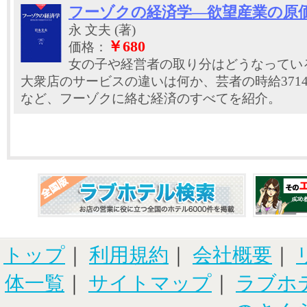
フーゾクの経済学―欲望産業の原
永 文夫 (著)
￥680
価格：
女の子や経営者の取り分はどうなってい
大衆店のサービスの違いは何か、芸者の時給371
など、フーゾクに絡む経済のすべてを紹介。
トップ
｜
利用規約
｜
会社概要
｜
体一覧
｜
サイトマップ
｜
ラブホ