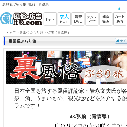
裏風俗ぶらり旅 |
弘前
青森県
えっ
トップ
>
裏風俗ぶらり旅
> 弘前（青森県）
裏風俗ぶらり旅
日本全国を旅する風俗評論家・岩永文夫氏が
泉、酒、うまいもの、観光地などを紹介する
ラムです！
43.弘前（青森県）