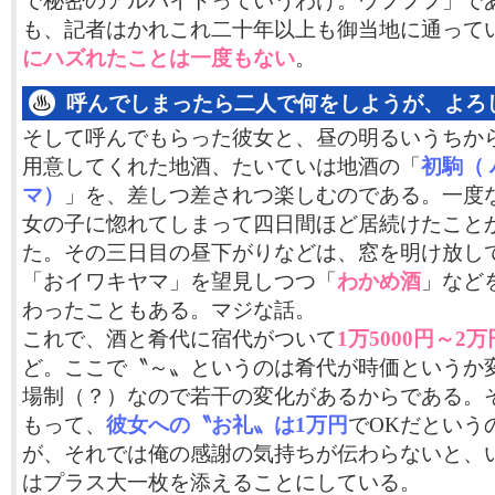
で秘密のアルバイトっていうわけ。ウフフフ」で
も、記者はかれこれ二十年以上も御当地に通って
にハズれたことは一度もない
。
呼んでしまったら二人で何をしようが、よろ
そして呼んでもらった彼女と、昼の明るいうちか
用意してくれた地酒、たいていは地酒の「
初駒（
マ）
」を、差しつ差されつ楽しむのである。一度
女の子に惚れてしまって四日間ほど居続けたこと
た。その三日目の昼下がりなどは、窓を明け放し
「おイワキヤマ」を望見しつつ「
わかめ酒
」など
わったこともある。マジな話。
これで、酒と肴代に宿代がついて
1万5000円～2万
ど。ここで〝～〟というのは肴代が時価というか
場制（？）なので若干の変化があるからである。
もって、
彼女への〝お礼〟は1万円
でOKだという
が、それでは俺の感謝の気持ちが伝わらないと、
はプラス大一枚を添えることにしている。