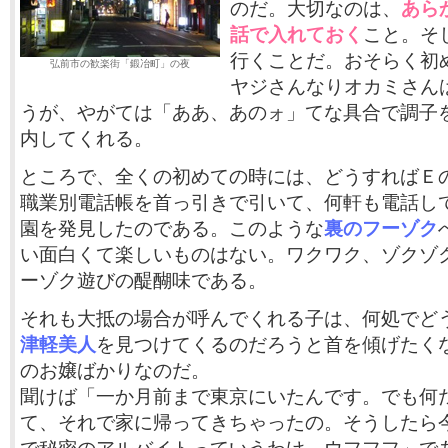
のだ。大切なのは、
あら
話で入れておく
こと。そ
行くことだ。おそらく初
弘前市の歓楽街「鍛冶町」の夜
ヤジさんなりオカミさん
うが、やがては「ああ、あのォ」てな具合で調子
内してくれる。
ところで、全くの初めての時には、どうすればＥ
職業別電話帳を首っ引きで引いて、何軒も電話し
園を発見したのである。このような
裏のフーゾク
い面白くて楽しいものはない。ワクワク、ゾクゾ
ーゾク遊びの醍醐味である。
それも大抵の場合が呼んでくれる子は、何処でど
津軽美人
を見つけてくるのだろうと首を傾げたく
のお嬢ばかりなのだ。
聞けば「一か月前まで東京にいたんです。でも何
て、それで家に帰ってきちゃったの。そうしたら