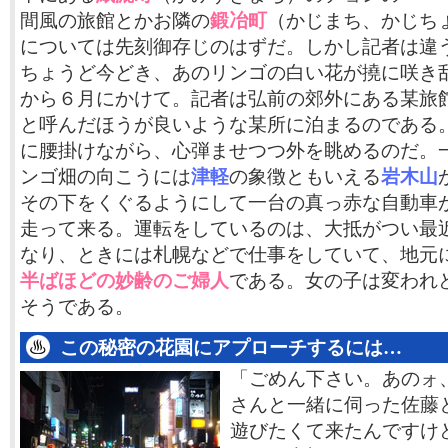
間風の旅館とかお隣の
鍛冶町
（かじまち、かじち
については先刻御存じのはずだ。しかし記者は違
ちょうど今どき、あのリンゴの白い花が撓に咲き
から６月にかけて。記者は弘前の郊外にある某旅
と呼んだほうが良いような某所に泊まるのである
に腰掛けながら、心弾ませつつ外を眺めるのだ。
ンゴ畑の向こうには
津軽
の象徴ともいえる
岩木山
その下をくぐるようにして一台の真っ赤な自動車
走って来る。運転をしているのは、大抵がつい最
なり、ときには札幌などで仕事をしていて、地元
半ばほどの妙齢のご婦人
である。女の子は変われ
そうである。
この秘密の花園にアプローチするには…
「ごめん下さい。あのォ
さんと一緒に伺った佐藤
遊びたくて来たんですけ