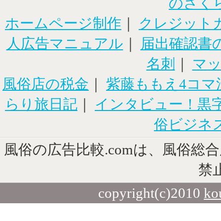
のさく
ホームページ制作
｜
クレジット
人広告マニュアル
｜
届出確認書
名刺
｜
マ
風俗店の税金
｜
紫藤ももえ4コマ
らり旅日記
｜
インタビュー！黒
俗ビジネ
風俗の広告比較.comは、風俗総
禁
copyright(c)2010
ko