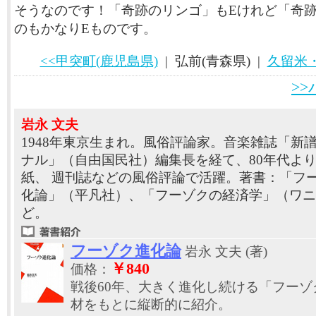
そうなのです！「奇跡のリンゴ」もEけれど「奇
のもかなりEものです。
<<甲突町(鹿児島県)
| 弘前(青森県) |
久留米・
>
岩永 文夫
1948年東京生まれ。風俗評論家。音楽雑誌「新
ナル」（自由国民社）編集長を経て、80年代よ
紙、 週刊誌などの風俗評論で活躍。著書：「フ
化論」（平凡社）、「フーゾクの経済学」（ワニ
ど。
フーゾク進化論
岩永 文夫 (著)
￥840
価格：
戦後60年、大きく進化し続ける「フー
材をもとに縦断的に紹介。