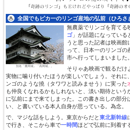
全国でもピカ一のリンゴ産地の弘前（ひろさ
無農薬でリンゴを育てる
ゴ
」が話題になっている
うと思った記者は映画館
って、日本一のリンゴの
市へ行ってしまいました
別名「鷹岡城」「高岡城」。
そりゃあ映画で観るだけ
実物に噛り付いたほうが楽しいでしょう。それに
ンゴのような撓（タワワと読みませう）に実った
も仲良くなれるかもしれないと、淡い期待という
に弘前にまで来てしまった。この書き出しの部分
い、と書いている本人自身が思っている。為念。
で、マジな話をしよう。東京からだと
東北新幹線
で行き、そこから車で
一時間
ほどで弘前に到着す