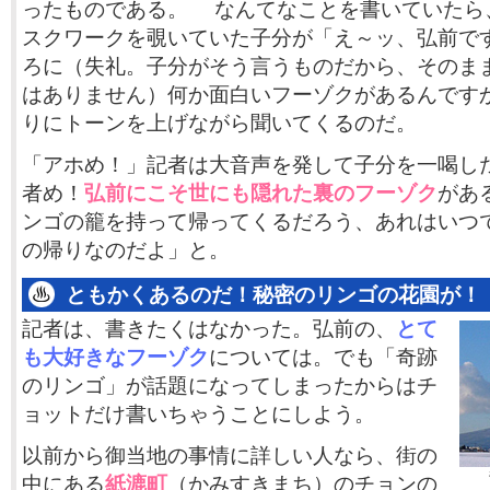
ったものである。 なんてなことを書いていたら
スクワークを覗いていた子分が「え～ッ、弘前で
ろに（失礼。子分がそう言うものだから、そのま
はありません）何か面白いフーゾクがあるんです
りにトーンを上げながら聞いてくるのだ。
「アホめ！」記者は大音声を発して子分を一喝し
者め！
弘前にこそ世にも隠れた裏のフーゾク
があ
ンゴの籠を持って帰ってくるだろう、あれはいつ
の帰りなのだよ」と。
ともかくあるのだ！秘密のリンゴの花園が！
記者は、書きたくはなかった。弘前の、
とて
も大好きなフーゾク
については。でも「奇跡
のリンゴ」が話題になってしまったからはチ
ョットだけ書いちゃうことにしよう。
以前から御当地の事情に詳しい人なら、街の
中にある
紙漉町
（かみすきまち）のチョンの