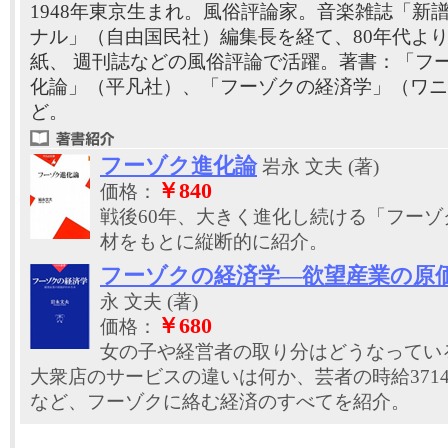
1948年東京生まれ。風俗評論家。音楽雑誌「新
ナル」（自由国民社）編集長を経て、80年代よ
紙、 週刊誌などの風俗評論で活躍。著書：「フ
化論」（平凡社）、「フーゾクの経済学」（ワニ
ど。
フーゾク進化論
岩永 文夫 (著)
￥840
価格：
戦後60年、大きく進化し続ける「フー
材をもとに縦断的に紹介。
フーゾクの経済学―欲望産業の原
永 文夫 (著)
￥680
価格：
女の子や経営者の取り分はどうなってい
大衆店のサービスの違いは何か、芸者の時給371
など、フーゾクに絡む経済のすべてを紹介。