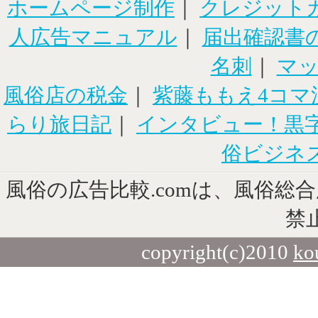
ホームページ制作
｜
クレジット
人広告マニュアル
｜
届出確認書
名刺
｜
マ
風俗店の税金
｜
紫藤ももえ4コマ
らり旅日記
｜
インタビュー！黒
俗ビジネ
風俗の広告比較.comは、風俗総
禁
copyright(c)2010
ko