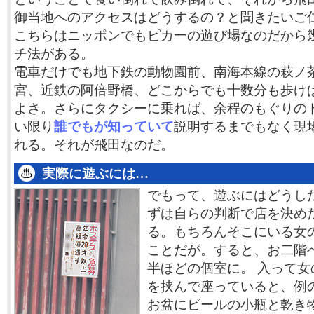
御当地へのアクセスはどうするの？と聞きたいご
こちらはニッポンでもピカ一の遊び場なのだから
チ法がある。
電車だけでも地下鉄の動物園前、南海本線の萩ノ
宮、近鉄の阿倍野橋、どこからでも十数分も歩け
よさ。さらにタクシーに乗れば、余程のもぐりの
い限り
誰でもが知っていて
説明するまでもなく現
れる。それが飛田なのだ。
実際に遊ぶには…
でもって、遊ぶにはどうし
ずは自らの判断で店を決め
る。もちろんそこにいる女
ことだが。すると、お二階
半ほどの個室に。 入って
を挟んで座っていると、例
お盆にビールの小瓶と乾き