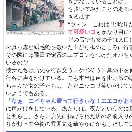
きはなしていることは、
を歩いてみたことのある
きるはず。
“ウ～ン これは”と唸り
て可愛いコ
もかなり目に
約200軒のチョンの間が元気にひしめく飛田
どの店でも女の子は入口
の真っ赤な緋毛氈を敷いた上がり框のところに行
その隣には飛田で定番のエプロンをつけたオバち
いるのだ。
彼女たちは店先を行き交うスケベそうに鼻の下を
行客に声をかけている。でも本当は声を掛けるの
ちゃんで女の子たちは、ただニッコリ笑いかけて
いようでもある。
「なぁ ニイちゃん寄って行きぃな！エエコがお
に声かけをしている。あたりは、夜だというのに
と照らし、さらに店先に掲げられた店の名前入り
りが灯って色街の雰囲気を華やかにかもしだして