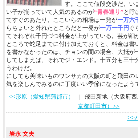
す。ここで値段交渉だ。い
い子が揃っていて人気のあるのが
“青春通り”
と呼
てすぐのあたり。ここいらの相場は一発が
一万六
らちょいと外れたところだと一発が
一万一千円
ぐ
てそれぞれ千円づつ料金が上がっている。芸が細
ところで蛇足までに付け加えておくと、料金は書
を書かなかったのは、チョンの間の場合、大抵が
してしまえば、それでジ・エンド。十五分も三十
うわけだ。
にしても美味いものワンサカの大阪の町と飛田の
気を楽しんでみるのに丁度いい季節になったよう
<<形原（愛知県蒲郡市）
| 飛田新地（大阪府西
京都町田市）>>
>
岩永 文夫