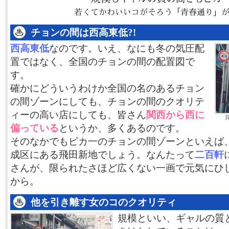
チョンの間は西高東低?!
西高東低
なのです。いえ、なにも冬の気圧配
置ではなく、全国のチョンの間の配置図で
す。
確かにどういうわけか全国の名のあるチョン
の間ゾーンにしても、チョンの間のクオリテ
ィーの高い店にしても、皆さん
関西から西に
偏っている
というか、多くあるのです。
そのなかでもピカ一のチョンの間ゾーンといえば
成区にある飛田新地でしょう。なんたって
二百軒
さんが、限られたさほど広くない一画で元気にひ
から。
他を引き離す女のコのクオリティ
規模といい、ギャルの質