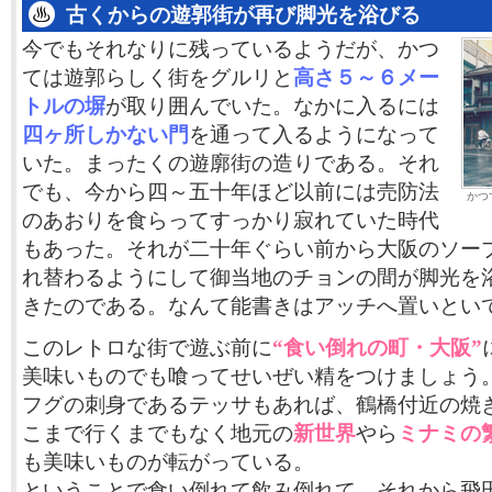
古くからの遊郭街が再び脚光を浴びる
今でもそれなりに残っているようだが、かつ
ては遊郭らしく街をグルリと
高さ５～６メー
トルの塀
が取り囲んでいた。なかに入るには
四ヶ所しかない門
を通って入るようになって
いた。まったくの遊廓街の造りである。それ
でも、今から四～五十年ほど以前には売防法
かつ
のあおりを食らってすっかり寂れていた時代
もあった。それが二十年ぐらい前から大阪のソー
れ替わるようにして御当地のチョンの間が脚光を
きたのである。なんて能書きはアッチへ置いとい
このレトロな街で遊ぶ前に
“食い倒れの町・大阪”
美味いものでも喰ってせいぜい精をつけましょう
フグの刺身であるテッサもあれば、鶴橋付近の焼
こまで行くまでもなく地元の
新世界
やら
ミナミの
も美味いものが転がっている。
ということで食い倒れて飲み倒れて、それから飛