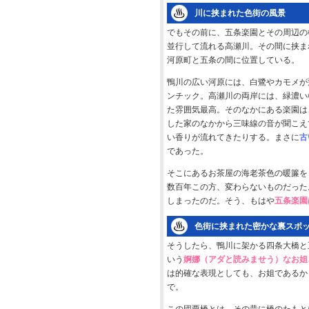
川に挟まれた色街の風景
でもその前に、五条楽園とその周辺の
並行して流れる高瀬川。その間に挟ま
河原町と五条の間に位置している。
鴨川の広い河原には、白鷺やカモメが
ンチック。高瀬川の両岸には、緑濃い
た雰囲気最高。そのなかにある楽園は
した家のなかから三味線の音が聞こえ
い香りが流れてきたりする。まさに
古
であった。
そこにあるお茶屋の海老茶色の暖簾を
数百年この方、変わらないものだった
しまったのだ。そう、もはや
五条楽園
色街に挟まれた密かな裏スポ
そうしたら、鴨川に架かる四条大橋と
いう
婀娜（アダと読みませう）なお姐
は的確な表現としても、お姐であるか
で。