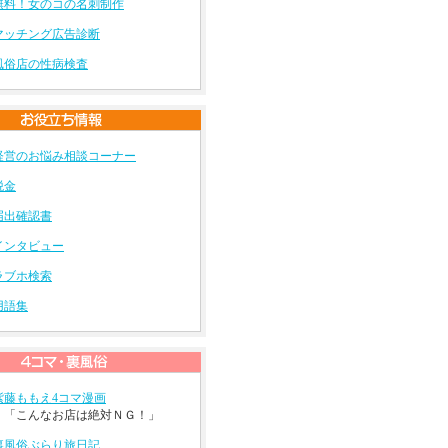
無料！女のコの名刺制作
マッチング広告診断
風俗店の性病検査
経営のお悩み相談コーナー
税金
届出確認書
インタビュー
ラブホ検索
用語集
紫藤ももえ4コマ漫画
「こんなお店は絶対ＮＧ！」
裏風俗ぶらり旅日記