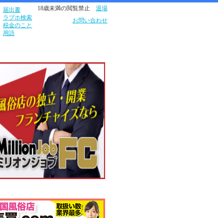
18歳未満の閲覧禁止
退場
届出書
ラブホ検索
お問い合わせ
税金のこと
用語