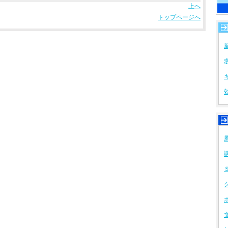
上へ
風
トップページへ
風