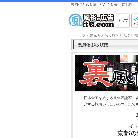
裏風俗ぶらり旅 |
どんぐり橋
京都府
トップ
>
裏風俗ぶらり旅
> どんぐり
裏風俗ぶらり旅
日本全国を旅する風俗評論家・
介する旅情いっぱいのコラムで