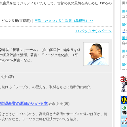
京言葉を使うジモティもいたりして。古都の夜の風情を楽しめたりするの
風
 どんぐり橋(京都府) |
玉造（たまつくり）温泉（島根県）>>
風
>>バックナンバーへ
風
音楽雑誌「新譜ジャーナル」（自由国民社）編集長を経
風
どの風俗評論で活躍。著書：「フーゾク進化論」（平
ニのNEW新書）など。
風
文夫 (著)
風
化し続ける「フーゾク」の歴史を、取材をもとに縦断的に紹介。
風
欲望産業の原価がわかる本
岩永 文夫 (著)
風
分はどうなっているのか、高級店と大衆店のサービスの違いは何か、芸
風
いか安いかなど、フーゾクに絡む経済のすべてを紹介。