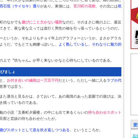
に一本の大きな団栗の木があったところから付いた名である。橋の西側に
西石垣（サイセキ）通り
があり。東側には、
宮川町の花街
、その北には
祇
町のなかでも
遊びにこと欠かない場所
なのだ。そのまさに橋の上に、最近
てきて、夜な夜な立っては道行く男性の袖を引っ張っているというのだ。
ーというか、それよりもチョイ年上のアラフォーというか。まさかアラカ
ようだ。でもとても婀娜っぽいし、
よく熟しているし、それなりに魅力的
の上で〝坊ちゃん〟が早く来ないかなと心待ちにしているのである。
遊びましょ
と、
お付き合いの値段は一万五千円
だという。ただし一緒に入る
ラブホ代
世界では言う。
また適当と見るかは、さておいて。あの風情のあった楽園での遊びは、決
き残っているのである。
勉の小説「五番町夕霧楼」の中にも出て来るくらいの
待ち合わせスポット
旦那と芸妓の待ち合わせだったが。
遊びスポットとして息を吹き返しつつある
、というところか。
風