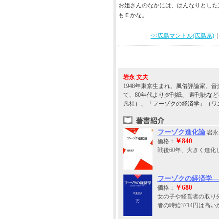
お姐さんのなかには、はんなりとした
もＥかな。
<<広島マントル(広島県)
|
岩永 文夫
1948年東京生まれ。風俗評論家。
て、80年代より夕刊紙、 週刊誌な
凡社）、「フーゾクの経済学」（ワ
フーゾク進化論
岩永 
￥840
価格：
戦後60年、大きく進
フーゾクの経済学―
￥680
価格：
女の子や経営者の取り
者の時給3714円は高