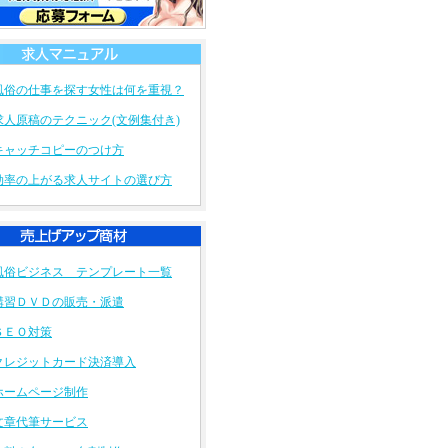
俗経営お悩み相談所
10/14
コロナで大打撃の風俗ですが、これ...
俗経営お悩み相談所
9/8
最近、コロナの影響なのか、足下を...
風俗の仕事を探す女性は何を重視？
求人原稿のテクニック(文例集付き)
キャッチコピーのつけ方
効率の上がる求人サイトの選び方
風俗ビジネス テンプレート一覧
講習ＤＶＤの販売・派遣
ＳＥＯ対策
クレジットカード決済導入
ホームページ制作
文章代筆サービス