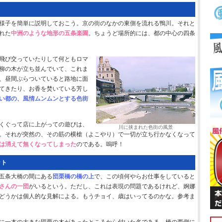
様子を簡単に説明しておこう。京の街のなかの東側を流れる鴨川。それと
れた
中洲のような地形の五条楽園
。ちょうど場所的には、都の中心の四条
飛び交っていたりして何ともロマ
柳の木が立ち並んでいて、これま
、昼間ぶらついていると路地に面
てきたり、お香を焚いている芳し
い都の、風情ムンムンとする色街
くぐって店に上がっての遊びは、
川に挟まれた色街の風景
。それが突然の、その筋の横槍（よこやり）で一切が立ち行かなくなって
は消えて無くなってしまった
のである。嗚呼！
ット
五条大橋の間にある
団栗橋の橋の上
で、この頃何やらお仕事をしていると
さんの一団
がいるという。ただし、これは表現の問題であるけれど、婀娜
どうかは個人的な見解による。もうチョイ、歳はいってるのかな。参考ま