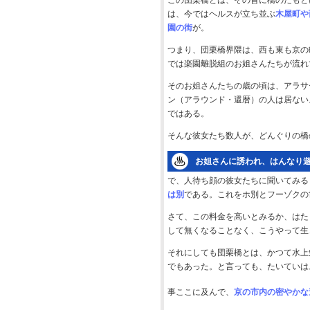
この団栗橋とは、その昔に橋のたもと
は、今ではヘルスが立ち並ぶ
木屋町や
園の街
が。
つまり、団栗橋界隈は、西も東も京の
では楽園離脱組のお姐さんたちが流れ
そのお姐さんたちの歳の頃は、アラサ
ン（アラウンド・還暦）の人は居ない
ではある。
そんな彼女たち数人が、どんぐりの橋
お姐さんに誘われ、はんなり
で、人待ち顔の彼女たちに聞いてみる
は別
である。これをホ別とフーゾクの
さて、この料金を高いとみるか、はた
して無くなることなく、こうやって生
それにしても団栗橋とは、かつて水上
でもあった。と言っても、たいていは
事ここに及んで、
京の市内の密やかな