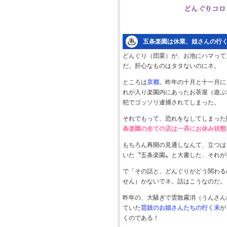
五条楽園は休業、姐さんの行
どんぐり（団栗）が、お池にハマって
だ。肝心なものはタタないのにネ。
ところは
京都
。昨年の十月と十一月に
れが入り楽園内にあったお茶屋（遊ぶ
犯でゴッソリ逮捕されてしまった。
それでもって、恐れをなしてしまった
条楽園の全ての店は一斉にお休み状態
もちろん再開の見通しなんて、立つは
いた〝五条楽園〟と大書した、それが
で「その話と、どんぐりがどう関わる
せん）かないでネ。話はこうなのだ。
昨年の、大騒ぎで雲散霧消（うんさん
ていた
芸妓のお姐さんたちの行く末
が
くのである！