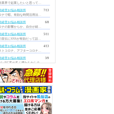
風俗業界で起業したいと思っています...
俗経営お悩み相談所
7/13
コロナで暇。有効な時間活用法を教えてほ...
俗経営お悩み相談所
6/8
コロナの影響からか、自分が経営している...
俗経営お悩み相談所
5/11
店の宣伝にSNSが有効だって話をよく聞く...
俗経営お悩み相談所
4/13
ポストコロナ、アフターコロナに当たり...
俗経営お悩み相談所
3/9
ヤバいNG客が多く嬢たちからクレームが...
俗経営お悩み相談所
2/9
コロナの影響で、自分が経営している...
俗経営お悩み相談所
1/12
ここ数年、メンズエステ店が増えて...
俗経営お悩み相談所
12/9
コロナで、経営を続ける気が失せて...
俗経営お悩み相談所
11/10
ライブチャット代理店というのを...