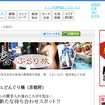
HP制作
えっ！性病検査してないの？
代筆
SEO
黒字化
橋（京都府）
岩永文夫氏が各地の裏風俗や温泉、酒、うまいもの、観光地などを紹
す！
25.どんぐり橋（京都府）