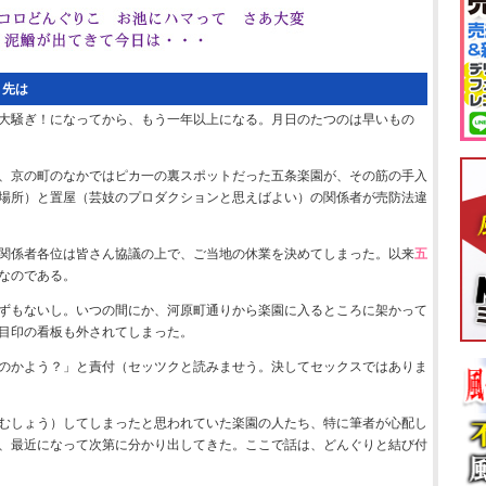
く先は
大騒ぎ！になってから、もう一年以上になる。月日のたつのは早いもの
、京の町のなかではピカ一の裏スポットだった五条楽園が、その筋の手入
場所）と置屋（芸妓のプロダクションと思えばよい）の関係者が売防法違
関係者各位は皆さん協議の上で、ご当地の休業を決めてしまった。以来
五
なのである。
ずもないし。いつの間にか、河原町通りから楽園に入るところに架かって
目印の看板も外されてしまった。
のかよう？」と責付（セッツクと読みませう。決してセックスではありま
むしょう）してしまったと思われていた楽園の人たち、特に筆者が心配し
、最近になって次第に分かり出してきた。ここで話は、どんぐりと結び付