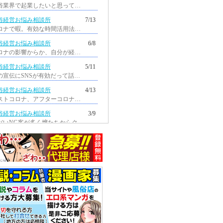
風俗業界で起業したいと思っています...
俗経営お悩み相談所
7/13
コロナで暇。有効な時間活用法を教えてほ...
俗経営お悩み相談所
6/8
コロナの影響からか、自分が経営している...
俗経営お悩み相談所
5/11
店の宣伝にSNSが有効だって話をよく聞く...
俗経営お悩み相談所
4/13
ポストコロナ、アフターコロナに当たり...
俗経営お悩み相談所
3/9
ヤバいNG客が多く嬢たちからクレームが...
俗経営お悩み相談所
2/9
コロナの影響で、自分が経営している...
俗経営お悩み相談所
1/12
ここ数年、メンズエステ店が増えて...
俗経営お悩み相談所
12/9
コロナで、経営を続ける気が失せて...
俗経営お悩み相談所
11/10
ライブチャット代理店というのを...