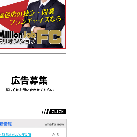
俗経営お悩み相談所
8/16