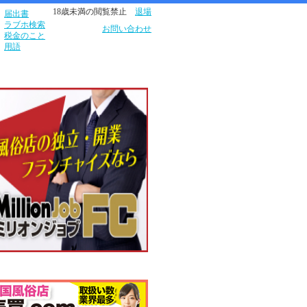
18歳未満の閲覧禁止
退場
届出書
ラブホ検索
お問い合わせ
税金のこと
用語