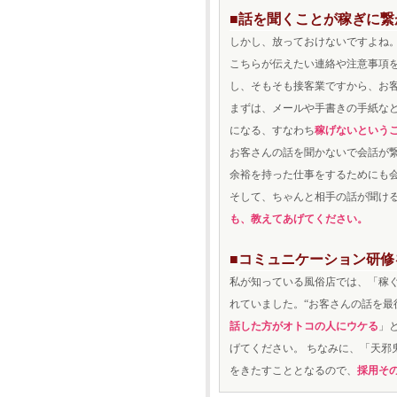
■話を聞くことが稼ぎに繋
しかし、放っておけないですよね
こちらが伝えたい連絡や注意事項
し、そもそも接客業ですから、お
まずは、メールや手書きの手紙な
になる、すなわち
稼げないという
お客さんの話を聞かないで会話が
余裕を持った仕事をするためにも
そして、ちゃんと相手の話が聞け
も、教えてあげてください。
■コミュニケーション研修
私が知っている風俗店では、「稼
れていました。“お客さんの話を最
話した方がオトコの人にウケる
」
げてください。 ちなみに、「天邪
をきたすこととなるので、
採用そ