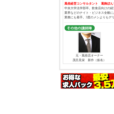
風俗経営コンサルタント 葛飾ぽん
中央大学法学部卒。飲食店向けの経
業界などのナイト・ビジネス全般に
業務にも着手。3度のメシよりもデ
元・風俗店オーナー
茂呂見栄 新作（仮名）