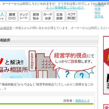
。オーナーからは対応しろといわれますが、どうすれば良いのでしょうか | 風俗経
HP制作
えっ！性病検査してないの？
代筆
SEO
黒字化
悩み相談所
> 外国人からの問い合わせが増えています。オーナーからは対応しろと
相談所
“風俗的観点”からではなく“経営学的視点”にてしっかりご回答するこの
は…？
回答者：
葛飾ぽんず