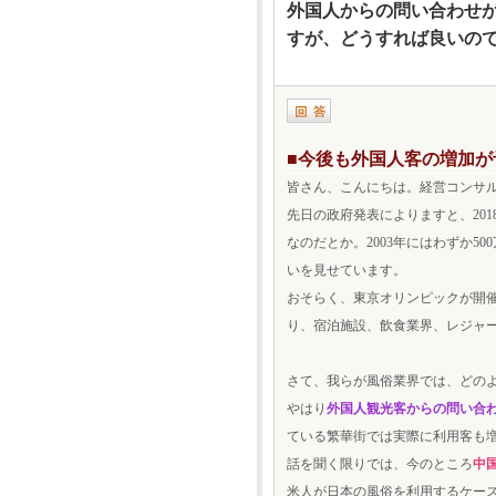
外国人からの問い合わせ
すが、どうすれば良いの
■今後も外国人客の増加が
皆さん、こんにちは。経営コンサ
先日の政府発表によりますと、201
なのだとか。2003年にはわずか50
いを見せています。
おそらく、東京オリンピックが開催
り、宿泊施設、飲食業界、レジャ
さて、我らが風俗業界では、どの
やはり
外国人観光客からの問い合
ている繁華街では実際に利用客も
話を聞く限りでは、今のところ
中
米人が日本の風俗を利用するケー