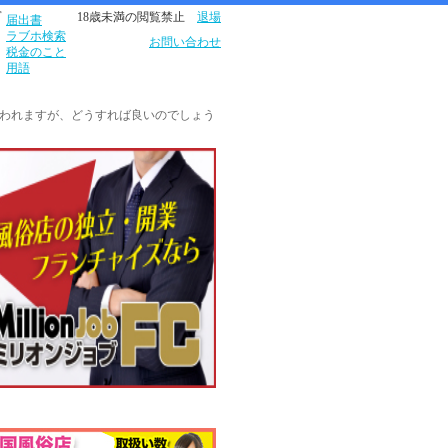
営
18歳未満の閲覧禁止
退場
届出書
ラブホ検索
お問い合わせ
税金のこと
用語
いわれますが、どうすれば良いのでしょう