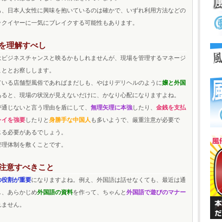
も、日本人女性に興味を抱いているのは確かで、いずれ利用方法などの
ックイヤーに一気にブレイクする可能性もあります。
を理解すべし
はビジネスチャンスと映るかもしれませんが、現場を管理するマネージ
こととお察しします。
ている店舗型風俗であればまだしも、やはりデリヘルのように
嬢と外国
あると、現場の状況が見えないだけに、かなり心配になりますよね。
が通じないと言う理由を盾にして、
無理矢理に本強
したり、
金銭を支払
レイを強要
したりと
身勝手な中国人
も多いようで、厳重注意が必要で
じる必要があるでしょう。
管理体制を敷くことです。
注意すべきこと
の役割が重要
になりますよね。例え、外国語は話せなくても、最近は通
し、あらかじめ
外国語の資料
を作って、ちゃんと
外国語で遊びのマナー
れません。