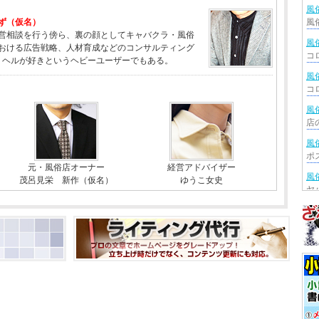
風
ず（仮名）
営相談を行う傍ら、裏の顔としてキャバクラ・風俗
風
おける広告戦略、人材育成などのコンサルティング
リヘルが好きというヘビーユーザーでもある。
風
風
風
元・風俗店オーナー
経営アドバイザー
風
茂呂見栄 新作（仮名）
ゆうこ女史
風
風
風
風