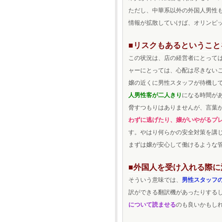
ただし、中華系以外の外国人男性
情報が拡散していけば、オリンピ
■リスクもあるということ
この状況は、店の経営者にとって
ャーにとっては、心配は尽きない
嬢の近くに男性スタッフが待機し
人男性客が二人きり
になる時間が
脅すつもりはありませんが、言葉
わずに逃げたり、嬢がいやがるプ
す。やはり何らかの安全対策を講
まずは嬢が安心して働けるような
■外国人を受け入れる際に
そういう意味では、
男性スタッフ
訳ができる翻訳機があったりする
について読ませる
のも良いかもし