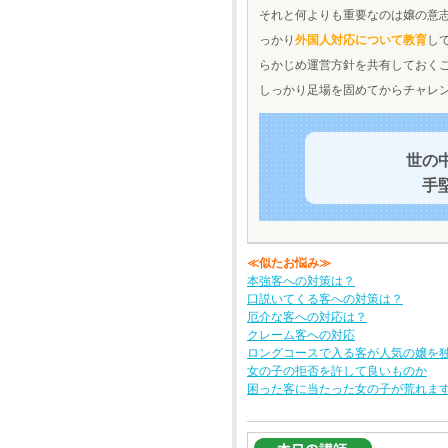
それと何よりも重要なのは嬢の意
っかり
外国人対応について教育
し
らかじめ運営方針を共有しておく
しっかり足場を固めてからチャレ
世の
手
≪似たお悩み≫
本強客への対策は？
口説いてくる客への対策は？
厄介な客への対応は？
クレーム客への対応
ロングコースで入る客が人気の嬢を
女の子の拒否を許して良いものか
困った客に当たった女の子が荒れま