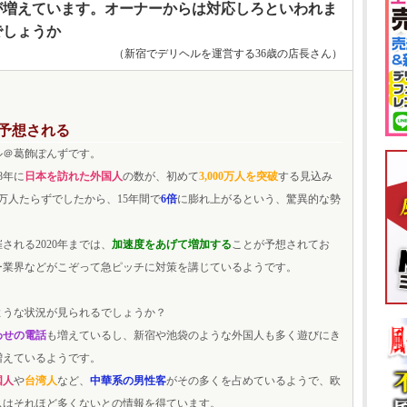
が増えています。オーナーからは対応しろといわれま
でしょうか
（新宿でデリヘルを運営する36歳の店長さん）
予想される
ル＠葛飾ぽんずです。
8年に
日本を訪れた外国人
の数が、初めて
3,000万人を突破
する見込み
0万人たらずでしたから、15年間で
6倍
に膨れ上がるという、驚異的な勢
される2020年までは、
加速度をあげて増加する
ことが予想されてお
ー業界などがこぞって急ピッチに対策を講じているようです。
ような状況が見られるでしょうか？
わせの電話
も増えているし、新宿や池袋のような外国人も多く遊びにき
増えているようです。
国人
や
台湾人
など、
中華系の男性客
がその多くを占めているようで、欧
スはそれほど多くないとの情報を得ています。