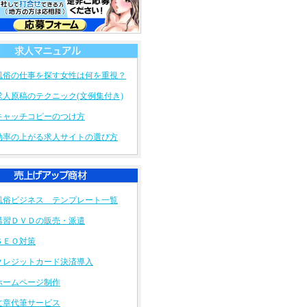
ライブチャット代理店というのを...
俗経営お悩み相談所
10/14
コロナで大打撃の風俗ですが、これ...
俗経営お悩み相談所
9/8
最近、コロナの影響なのか、足下を...
風俗の仕事を探す女性は何を重視？
求人原稿のテクニック(文例集付き)
キャッチコピーのつけ方
効率の上がる求人サイトの選び方
風俗ビジネス テンプレート一覧
講習ＤＶＤの販売・派遣
ＳＥＯ対策
クレジットカード決済導入
ホームページ制作
文章代筆サービス