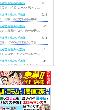
俗経営お悩み相談所
8/16
風俗業界で起業したいと思っています...
俗経営お悩み相談所
7/13
コロナで暇。有効な時間活用法を教えてほ...
俗経営お悩み相談所
6/8
コロナの影響からか、自分が経営している...
俗経営お悩み相談所
5/11
店の宣伝にSNSが有効だって話をよく聞く...
俗経営お悩み相談所
4/13
ポストコロナ、アフターコロナに当たり...
俗経営お悩み相談所
3/9
ヤバいNG客が多く嬢たちからクレームが...
俗経営お悩み相談所
2/9
コロナの影響で、自分が経営している...
俗経営お悩み相談所
1/12
ここ数年、メンズエステ店が増えて...
俗経営お悩み相談所
12/9
コロナで、経営を続ける気が失せて...
俗経営お悩み相談所
11/10