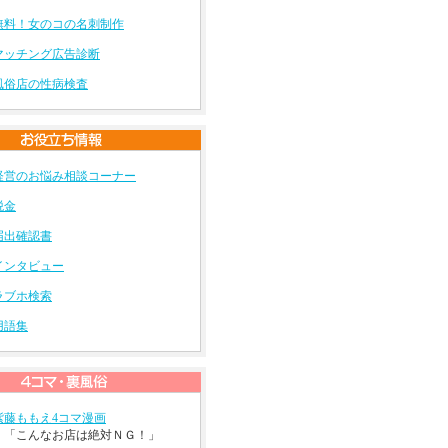
無料！女のコの名刺制作
マッチング広告診断
風俗店の性病検査
経営のお悩み相談コーナー
税金
届出確認書
インタビュー
ラブホ検索
用語集
紫藤ももえ4コマ漫画
「こんなお店は絶対ＮＧ！」