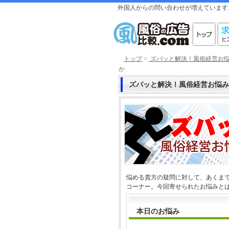
外国人からの問い合わせが増えています
トップ
>
ズバッと解決！風俗経営お
か
ズバッと解決！風俗経営お悩み
悩める貴方の疑問に対して、あくまで
コーナー。今回寄せられたお悩みと
本日のお悩み