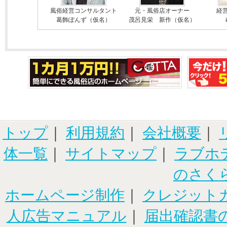
風俗経営コンサルタント
元・風俗店オーナー
経
葛飾ぽんず（仮名）
茂呂見栄 新作（仮名）
トップ
｜
利用規約
｜
会社概要
｜
体一覧
｜
サイトマップ
｜
ラブホ
のさく
ホームページ制作
｜
クレジット
人広告マニュアル
｜
届出確認書