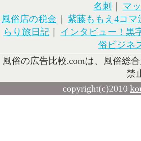
名刺
｜
マ
風俗店の税金
｜
紫藤ももえ4コマ
らり旅日記
｜
インタビュー！黒
俗ビジネ
風俗の広告比較.comは、風俗総
禁
copyright(c)2010
ko