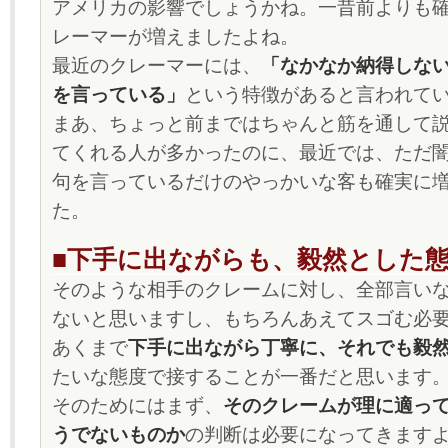
アメリカの影響でしょうかね。一昔前よりも
レーマーが増えましたよね。
最近のクレーマーには、
「なかなか納得しな
を言っている」
という特徴があると言われて
まあ、ちょっと前まではちゃんと筋を通して
てくれる人が多かったのに、最近では、ただ
句を言っているだけのやっかいな客も確実に
た。
■下手に出ながらも、毅然とした
そのような相手のクレームに対し、全部言い
ないと思いますし、もちろんあえてスゴむ必
あくまで
下手に出ながら丁寧に、それでも毅
たいな態度で接することが一番だと思います
そのためにはまず、
そのクレームが理に適っ
うでないものか
の判断は必要になってきます