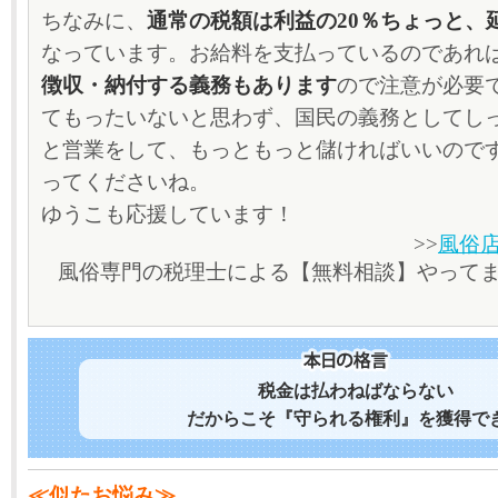
ちなみに、
通常の税額は利益の20％ちょっと、延
なっています。お給料を支払っているのであれ
徴収・納付する義務もあります
ので注意が必要
てもったいないと思わず、国民の義務としてし
と営業をして、もっともっと儲ければいいのです
ってくださいね。
ゆうこも応援しています！
>>
風俗
風俗専門の税理士による【無料相談】やって
税金は払わねばならない
だからこそ『守られる権利』を獲得で
≪似たお悩み≫