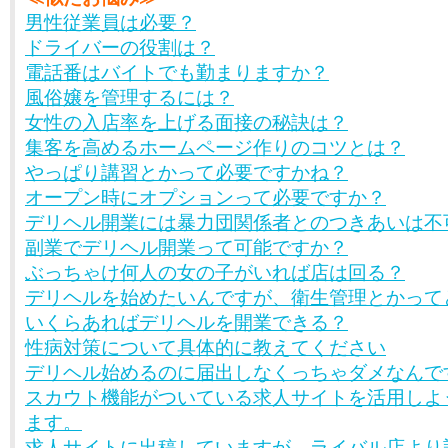
男性従業員は必要？
ドライバーの役割は？
電話番はバイトでも勤まりますか？
風俗嬢を管理するには？
女性の入店率を上げる面接の秘訣は？
集客を高めるホームページ作りのコツとは？
やっぱり講習とかって必要ですかね？
オープン時にオプションって必要ですか？
デリヘル開業には暴力団関係者とのつきあいは不
副業でデリヘル開業って可能ですか？
ぶっちゃけ何人の女の子がいれば店は回る？
デリヘルを始めたいんですが、衛生管理とかって
いくらあればデリヘルを開業できる？
性病対策について具体的に教えてください
デリヘル始めるのに届出しなくっちゃダメなんで
スカウト機能がついている求人サイトを活用しよ
ます。
求人サイトに出稿していますが、ライバル店より