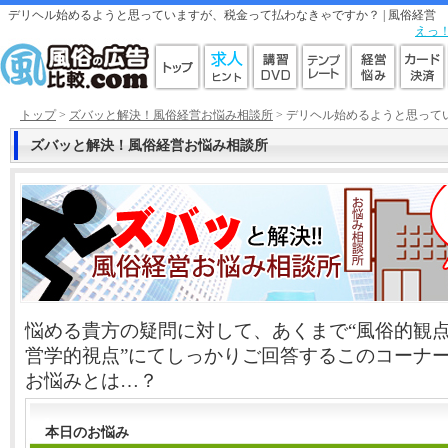
デリヘル始めるようと思っていますが、税金って払わなきゃですか？ | 風俗経営
えっ
トップ
>
ズバッと解決！風俗経営お悩み相談所
> デリヘル始めるようと思って
ズバッと解決！風俗経営お悩み相談所
悩める貴方の疑問に対して、あくまで“風俗的観点
営学的視点”にてしっかりご回答するこのコーナ
お悩みとは…？
本日のお悩み