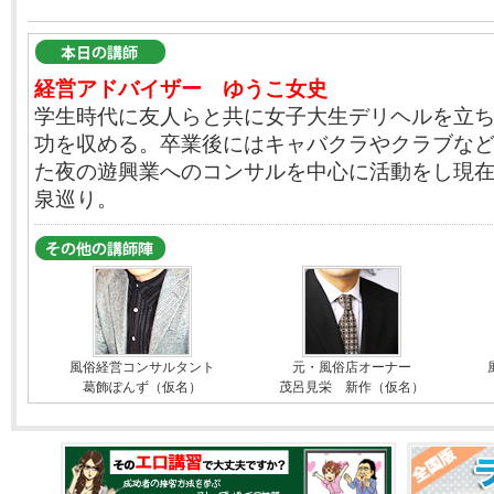
経営アドバイザー ゆうこ女史
学生時代に友人らと共に女子大生デリヘルを立
功を収める。卒業後にはキャバクラやクラブな
た夜の遊興業へのコンサルを中心に活動をし現
泉巡り。
風俗経営コンサルタント
元・風俗店オーナー
葛飾ぽんず（仮名）
茂呂見栄 新作（仮名）