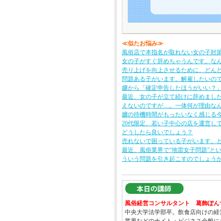
≪似たお悩み≫
風俗店で本指名が取れない女の子対
女の子がすぐ辞めちゃうんです。な
売り上げを向上させるために、どん
問題ある子がいます。解雇したいの
嬢から「確定申告したほうがいい？
最近、女の子が立て続けに辞めまし
えないのですが…。一体何が理由な
嬢の待機時間がもったいなく感じる
20代限定、若い子中心の店を運営し
どうしたら良いでしょう？
売れないで困っている子がいます。
最近、風俗業界で“地雷女子問題”と
ういう問題を引き起こすのでしょう
風俗経営コンサルタント 葛飾ぽん
中央大学法学部卒。飲食店向けの経