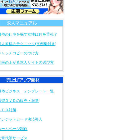
ライブチャット代理店というのを...
俗経営お悩み相談所
10/14
コロナで大打撃の風俗ですが、これ...
俗経営お悩み相談所
9/8
最近、コロナの影響なのか、足下を...
風俗の仕事を探す女性は何を重視？
求人原稿のテクニック(文例集付き)
キャッチコピーのつけ方
効率の上がる求人サイトの選び方
風俗ビジネス テンプレート一覧
講習ＤＶＤの販売・派遣
ＳＥＯ対策
クレジットカード決済導入
ホームページ制作
文章代筆サービス