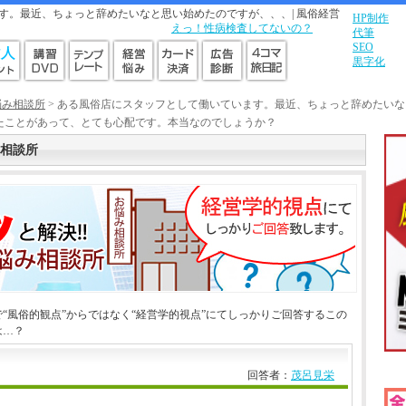
す。最近、ちょっと辞めたいなと思い始めたのですが、、、| 風俗経営
HP制作
えっ！性病検査してないの？
代筆
SEO
黒字化
悩み相談所
> ある風俗店にスタッフとして働いています。最近、ちょっと辞めたいな
たことがあって、とても心配です。本当なのでしょうか？
相談所
“風俗的観点”からではなく“経営学的視点”にてしっかりご回答するこの
は…？
回答者：
茂呂見栄