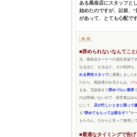
ある風俗店にスタッフと
始めたのですが、以前、“
があって、とても心配で
■辞められないなんてこと
元・風俗店オーナーの茂呂見栄で
なるほど、なるほど。その気持ち
れる男性スタッフ
に遭遇しました
だから、相談者のお兄さんは、
バ
まあ、冗談抜きで
辞めづらい業界
のは間違いないので、経営者はみ
にして、
店が忙しいときに限って
も
“辞めてもらっては困るぞ！”
オ
もちろん、だからと言って無理し
■最適なタイミングで告げ