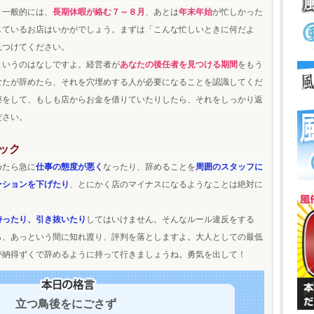
 一般的には、
長期休暇が絡む７～８月
、あとは
年末年始
が忙しかった
しているお店はいかがでしょう。まずは「こんな忙しいときに何だよ
見つけてください。
というのはなしですよ。経営者が
あなたの後任者を見つける期間
をもう
なたが辞めたら、それを穴埋めする人が必要になることを認識してくだ
継をして、もしも店からお金を借りていたりしたら、それをしっかり返
ださい。
ック
めたら急に
仕事の態度が悪く
なったり、辞めることを
周囲のスタッフに
ーションを下げたり
、とにかく店のマイナスになるようなことは絶対に
持ったり、引き抜いたり
してはいけません。そんなルール違反をする
ら、あっという間に知れ渡り、評判を落としますよ。大人としての最低
が納得ずくで辞めるように持って行きましょうね。勇気を出して！
立つ鳥後をにごさず