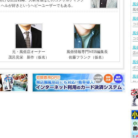
おける広告戦略、人材育成などのコンサルティング
風
リヘルが好きというヘビーユーザーでもある。
風
風
風
元・風俗店オーナー
風俗情報専門WEB編集長
茂呂見栄 新作（仮名）
佐藤フランク（仮名）
風
風
風
風
風
風