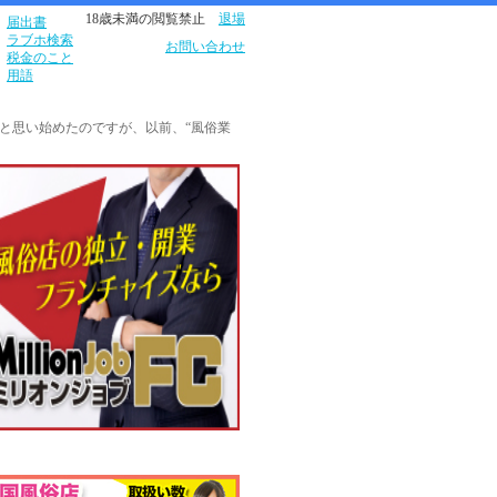
18歳未満の閲覧禁止
退場
届出書
ラブホ検索
お問い合わせ
税金のこと
用語
と思い始めたのですが、以前、“風俗業