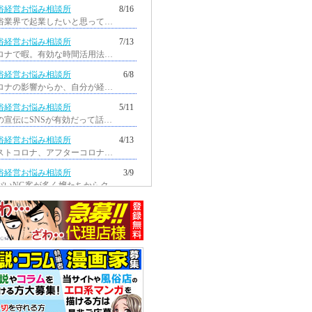
俗経営お悩み相談所
8/16
風俗業界で起業したいと思っています...
俗経営お悩み相談所
7/13
コロナで暇。有効な時間活用法を教えてほ...
俗経営お悩み相談所
6/8
コロナの影響からか、自分が経営している...
俗経営お悩み相談所
5/11
店の宣伝にSNSが有効だって話をよく聞く...
俗経営お悩み相談所
4/13
ポストコロナ、アフターコロナに当たり...
俗経営お悩み相談所
3/9
ヤバいNG客が多く嬢たちからクレームが...
俗経営お悩み相談所
2/9
コロナの影響で、自分が経営している...
俗経営お悩み相談所
1/12
ここ数年、メンズエステ店が増えて...
俗経営お悩み相談所
12/9
コロナで、経営を続ける気が失せて...
俗経営お悩み相談所
11/10