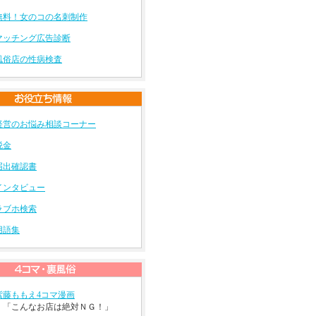
無料！女のコの名刺制作
マッチング広告診断
風俗店の性病検査
経営のお悩み相談コーナー
税金
届出確認書
インタビュー
ラブホ検索
用語集
紫藤ももえ4コマ漫画
「こんなお店は絶対ＮＧ！」