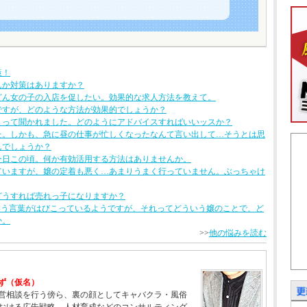
策！
んか対策はありますか？
どん女の子の入店を促したい。効果的な求人方法を教えて。
ですが、どのような方法が効果的でしょうか？
」って聞かれました。どのようにアドバイスすればいいッスか？
た。しかも、急に昼の仕事が忙しくなったなんて言い出して…そうとは思
んでしょうか？
今日この頃。何か有効活用する方法はありませんか。
ていますが、嬢の定着も悪く…あまりうまく行っていません。ぶっちゃけ
どうすれば売れっ子になりますか？
いう言葉がはびこっているようですが、それってどういう嬢のことで、ど
か。
>>
他の悩みを読む
ず（仮名）
営相談を行う傍ら、裏の顔としてキャバクラ・風俗