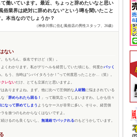
して働いています。最近、ちょっと辞めたいなと思い
風俗業界は絶対に辞めれない”という噂を聞いたこと
す。本当なのでしょうか？
（神奈川県に住む風俗店の男性スタッフ、26歳）
はない
す。もちろん、仮名ですけど（笑）。
、よくわかります。私がデリヘルを経営していた頃にも、何度か
バッく
わ。もう、当時は“シバイタろうか！”って何度思ったことか…（笑）。
ックレない
だけ、とても立派だと思いますよ。
ではありますよね。まず、他に比べて圧倒的な
人材難
に悩まされている
んな「
辞められたら困る！
」って殺気立ってしまいますわ。しかも往々
嫌になって辞めてしまう
ようなケースが非常に多い。そりゃ、経営側
ーラを放つのもわからなくはないですよ。
て続けるのも良くないし、
無連絡でバックれる
のもどうかしています。
る