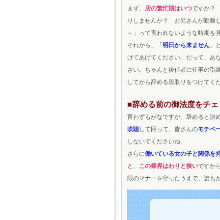
まず、
店の繁忙期はいつ
ですか？
りしませんか？ お兄さんが勤務
～」って言われないような時期を
それから、「
明日から来ません
」
けてあげてください。だって、あ
さい。ちゃんと後任者に仕事の引
してから辞める段取りをつけてく
■辞める前の御法度をチェ
言わずもがなですが、辞めると決
吹聴
して回って、皆さんの
モチベ
しないでくださいね。
さらに
働いている女の子と関係を
と、
この業界はわりと狭い
ですか
限のマナーを守ったうえで、誰も