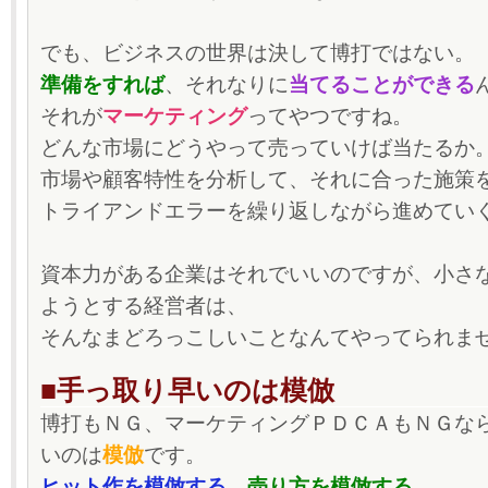
でも、ビジネスの世界は決して博打ではない。
準備をすれば
、それなりに
当てることができる
それが
マーケティング
ってやつですね。
どんな市場にどうやって売っていけば当たるか
市場や顧客特性を分析して、それに合った施策
トライアンドエラーを繰り返しながら進めてい
資本力がある企業はそれでいいのですが、小さ
ようとする経営者は、
そんなまどろっこしいことなんてやってられま
■手っ取り早いのは模倣
博打もＮＧ、マーケティングＰＤＣＡもＮＧな
いのは
模倣
です。
ヒット作を模倣する
、
売り方を模倣する
、