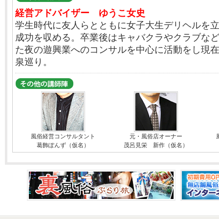
経営アドバイザー ゆうこ女史
学生時代に友人らとともに女子大生デリヘルを
成功を収める。卒業後はキャバクラやクラブな
た夜の遊興業へのコンサルを中心に活動をし現
泉巡り。
風俗経営コンサルタント
元・風俗店オーナー
葛飾ぽんず（仮名）
茂呂見栄 新作（仮名）