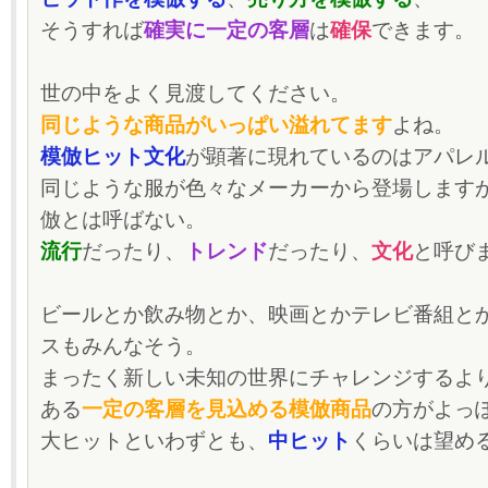
そうすれば
確実に一定の客層
は
確保
できます。
世の中をよく見渡してください。
同じような商品がいっぱい溢れてます
よね。
模倣ヒット文化
が顕著に現れているのはアパレ
同じような服が色々なメーカーから登場します
倣とは呼ばない。
流行
だったり、
トレンド
だったり、
文化
と呼び
ビールとか飲み物とか、映画とかテレビ番組と
スもみんなそう。
まったく新しい未知の世界にチャレンジするよ
ある
一定の客層を見込める模倣商品
の方がよっ
大ヒットといわずとも、
中ヒット
くらいは望め